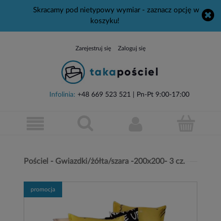
Skracamy pod nietypowy wymiar - zaznacz opcję w
koszyku!
Zarejestruj się
Zaloguj się
Infolinia:
+48 669 523 521
| Pn-Pt 9:00-17:00
Pościel - Gwiazdki/żółta/szara -200x200- 3 cz.
promocja