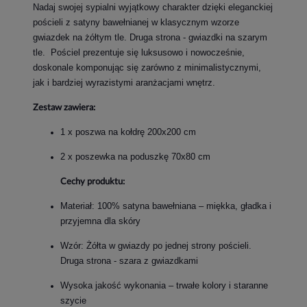
Nadaj swojej sypialni wyjątkowy charakter dzięki eleganckiej
pościeli z satyny bawełnianej w klasycznym wzorze
gwiazdek na żółtym tle. Druga strona - gwiazdki na szarym
tle. Pościel prezentuje się luksusowo i nowocześnie,
doskonale komponując się zarówno z minimalistycznymi,
jak i bardziej wyrazistymi aranżacjami wnętrz.
Zestaw zawiera:
1 x poszwa na kołdrę 200x200 cm
2 x poszewka na poduszkę 70x80 cm
Cechy produktu:
Materiał: 100% satyna bawełniana – miękka, gładka i
przyjemna dla skóry
Wzór: Żółta w gwiazdy po jednej strony pościeli.
Druga strona - szara z gwiazdkami
Wysoka jakość wykonania – trwałe kolory i staranne
szycie