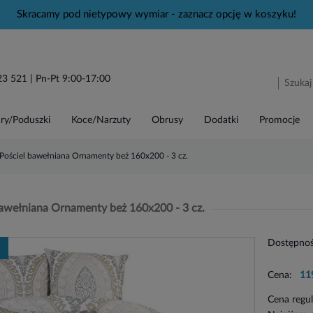
Skracamy pod nietypowy wymiar - zaznacz opcję w koszyku!
23 521
| Pn-Pt 9:00-17:00
ry/Poduszki
Koce/Narzuty
Obrusy
Dodatki
Promocje
Pościel bawełniana Ornamenty beż 160x200 - 3 cz.
bawełniana Ornamenty beż 160x200 - 3 cz.
Dostępnoś
Cena:
11
Cena regu