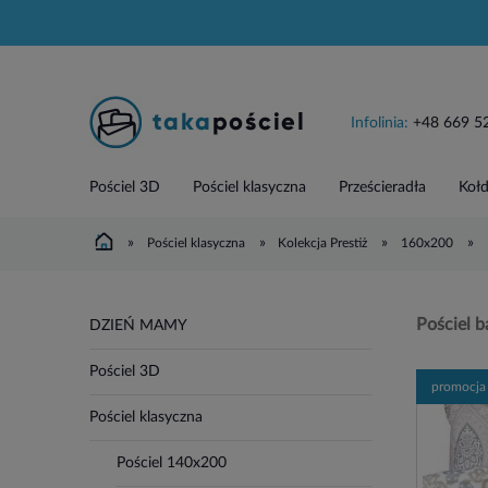
Infolinia:
+48 669 5
Pościel 3D
Pościel klasyczna
Prześcieradła
Kołd
»
»
»
»
Pościel klasyczna
Kolekcja Prestiż
160x200
Pościel 
DZIEŃ MAMY
Pościel 3D
promocja
Pościel klasyczna
Pościel 140x200