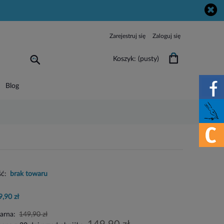
Zarejestruj się
Zaloguj się
Koszyk:
(pusty)
Blog
ć:
brak towaru
9,90 zł
larna:
149,90 zł