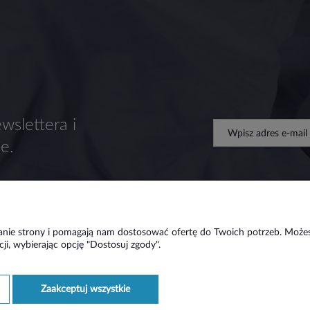
wslettera i
e.
ałanie strony i pomagają nam dostosować ofertę do Twoich potrzeb. Może
ji, wybierając opcję "Dostosuj zgody".
Płatności i dostawa
Informacje
O n
Formy płatności
Regulaminy
O N
zaakceptuj wszystkie
Czas i koszty dostawy
Ustawienia plików cookies
Kon
Czas realizacji zamówienia
Polityka prywatności
Map