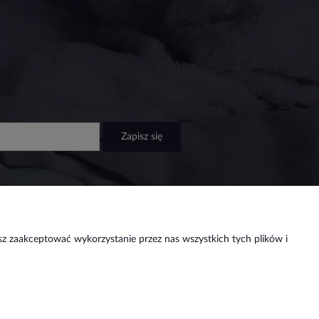
zapisz się
sz zaakceptować wykorzystanie przez nas wszystkich tych plików i
as
Social media
as
takt
a strony