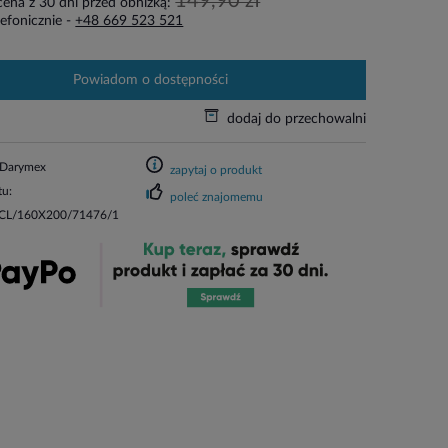
149,90 zł
cena z 30 dni przed obniżką:
efonicznie -
+48 669 523 521
powiadom o dostępności
dodaj do przechowalni
Darymex
zapytaj o produkt
tu:
poleć znajomemu
L/160X200/71476/1