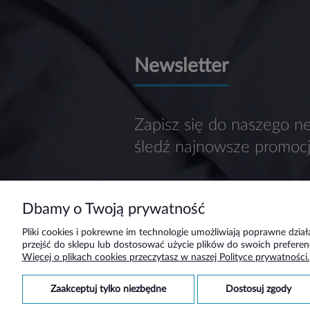
Newsletter
Zapisz się do naszego ne
śledź najnowsze promocj
Dbamy o Twoją prywatność
Pliki cookies i pokrewne im technologie umożliwiają poprawne dzi
przejść do sklepu lub dostosować użycie plików do swoich preferenc
Pomoc
Moje konto
Więcej o plikach cookies przeczytasz w naszej Polityce prywatności.
FAQ - Częste Pytania
Twoje zamówienia
zaakceptuj tylko niezbędne
dostosuj zgody
Jak kupować?
Ustawienia konta
Prawo do odstąpienia od