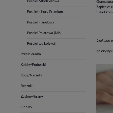
Pościel Młodzieżowa
Gramatura
Zapięcie: 
Pościel z Kory Premium
Skład kom
Pościel Flanelowa
Pościel Polarowa (Miś)
Unikalne 
Pościel wg kolekcji
Kolorystyk
Prześcieradła
Kołdry/Poduszki
Koce/Narzuty
Ręczniki
Zasłony/firany
Obrusy