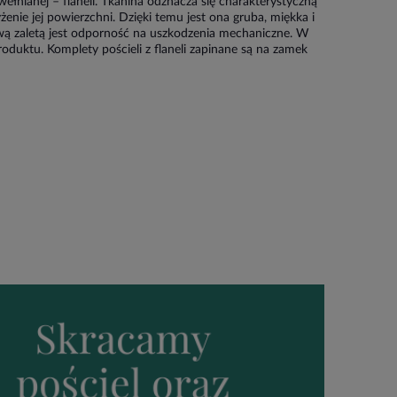
ełnianej – flaneli. Tkanina odznacza się charakterystyczną
enie jej powierzchni. Dzięki temu jest ona gruba, miękka i
wą zaletą jest odporność na uszkodzenia mechaniczne. W
duktu. Komplety pościeli z flaneli zapinane są na zamek