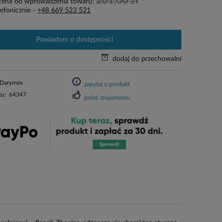
201,00 zł
 cena od wprowadzenia towaru:
efonicznie -
+48 669 523 521
powiadom o dostępności
dodaj do przechowalni
Darymex
zapytaj o produkt
tu:
64347
poleć znajomemu