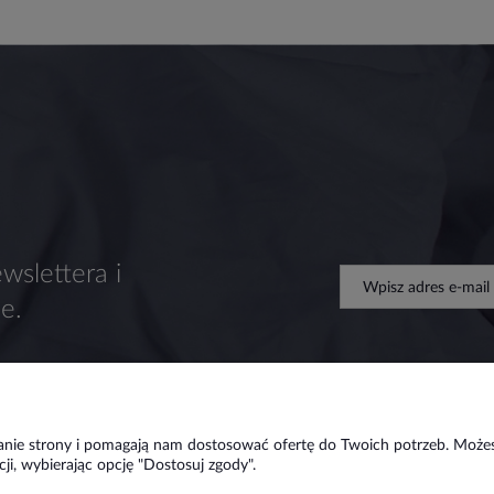
wslettera i
e.
ałanie strony i pomagają nam dostosować ofertę do Twoich potrzeb. Może
ji, wybierając opcję "Dostosuj zgody".
Płatności i dostawa
Informacje
O n