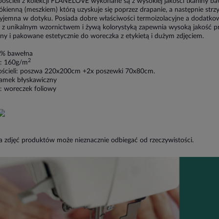
ościeli z kolekcji FLANELOVE wykonane są z wysokiej jakości tkaniny baw
kienną (meszkiem) którą uzyskuje się poprzez drapanie, a następnie strzyż
yjemna w dotyku. Posiada dobre właściwości termoizolacyjne a dodatko
 z unikalnym wzornictwem i żywą kolorystyką zapewnia wysoką jakość pro
ny i pakowane estetycznie do woreczka z etykietą i dużym zdjęciem.
0% bawełna
2
: 160g/m
ościeli: poszwa 220x200cm +2x poszewki 70x80cm.
zamek błyskawiczny
: woreczek foliowy
a zdjęć produktów może nieznacznie odbiegać od rzeczywistości.