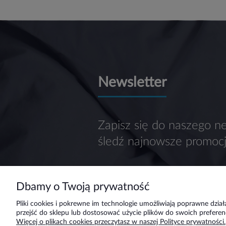
Newsletter
Zapisz się do naszego ne
śledź najnowsze promocj
Dbamy o Twoją prywatność
Pliki cookies i pokrewne im technologie umożliwiają poprawne dzi
przejść do sklepu lub dostosować użycie plików do swoich preferenc
Pomoc
Moje konto
Więcej o plikach cookies przeczytasz w naszej Polityce prywatności.