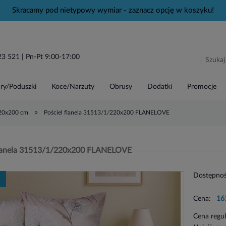
Skracamy pod nietypowy wymiar - zaznacz opcję w koszyku!
23 521
| Pn-Pt 9:00-17:00
ry/Poduszki
Koce/Narzuty
Obrusy
Dodatki
Promocje
»
220x200 cm
Pościel flanela 31513/1/220x200 FLANELOVE
flanela 31513/1/220x200 FLANELOVE
Dostępnoś
Cena:
16
Cena regu