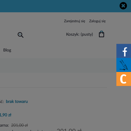
Zarejestruj się
Zaloguj się
Koszyk:
(pusty)
Blog
ć:
brak towaru
1,90 zł
larna:
201,00 zł