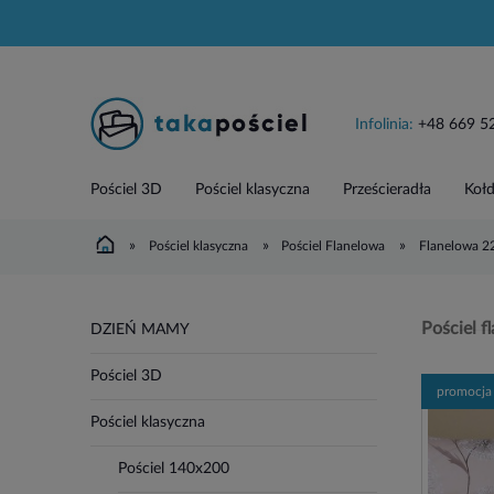
Infolinia:
+48 669 5
Pościel 3D
Pościel klasyczna
Prześcieradła
Kołd
»
»
»
Pościel klasyczna
Pościel Flanelowa
Flanelowa 
Pościel 
DZIEŃ MAMY
Pościel 3D
promocja
Pościel klasyczna
Pościel 140x200