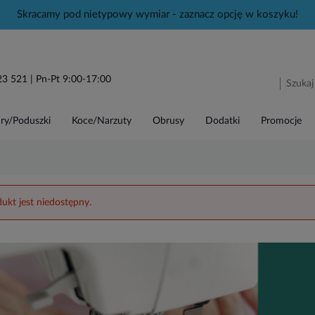
Skracamy pod nietypowy wymiar - zaznacz opcję w koszyku!
23 521
| Pn-Pt 9:00-17:00
ry/Poduszki
Koce/Narzuty
Obrusy
Dodatki
Promocje
ukt jest niedostępny.