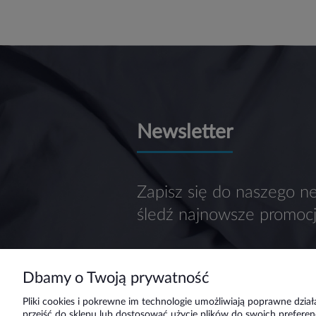
Newsletter
Zapisz się do naszego ne
śledź najnowsze promocj
Dbamy o Twoją prywatność
Pliki cookies i pokrewne im technologie umożliwiają poprawne dzi
przejść do sklepu lub dostosować użycie plików do swoich preferenc