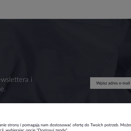
wslettera i
e.
ałanie strony i pomagają nam dostosować ofertę do Twoich potrzeb. Może
ji, wybierając opcję "Dostosuj zgody".