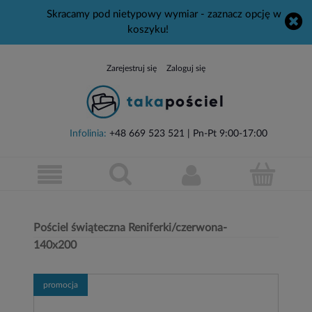
Skracamy pod nietypowy wymiar - zaznacz opcję w
koszyku!
Zarejestruj się
Zaloguj się
Infolinia:
+48 669 523 521
| Pn-Pt 9:00-17:00
Pościel świąteczna Reniferki/czerwona-
140x200
promocja