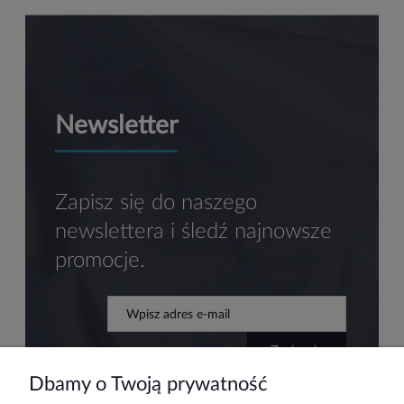
Newsletter
Zapisz się do naszego
newslettera i śledź najnowsze
promocje.
zapisz się
Dbamy o Twoją prywatność