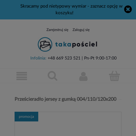
Skracamy pod nietypowy wymiar - zaznacz opcję w
koszyku!
Zarejestruj się
Zaloguj się
Infolinia:
+48 669 523 521
| Pn-Pt 9:00-17:00
Prześcieradło jersey z gumką 004/110/120x200
promocja