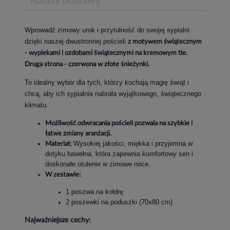
Koszty dostawy
Wprowadź zimowy urok i przytulność do swojej sypialni
dzięki naszej dwustronnej pościeli
z motywem świątecznym
- wypiekami i ozdobami świątecznymi na kremowym tle.
Druga strona - czerwona w złote śnieżynki.
To idealny wybór dla tych, którzy kochają magię świąt i
chcą, aby ich sypialnia nabrała wyjątkowego, świątecznego
klimatu.
Możliwość odwracania pościeli pozwala na szybkie i
łatwe zmiany aranżacji.
Wysokiej jakości, miękka i przyjemna w
Materiał:
dotyku bawełna, która zapewnia komfortowy sen i
doskonałe otulenie w zimowe noce.
W zestawie:
1 poszwa na kołdrę
2 poszewki na poduszki (70x80 cm)
Najważniejsze cechy: