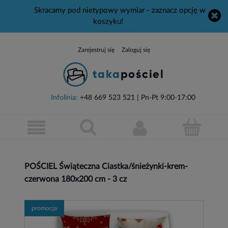
Skracamy pod nietypowy wymiar - zaznacz opcję w
koszyku!
Zarejestruj się
Zaloguj się
Infolinia:
+48 669 523 521
| Pn-Pt 9:00-17:00
POŚCIEL Świąteczna Ciastka/śnieżynki-krem-
czerwona 180x200 cm - 3 cz
promocja