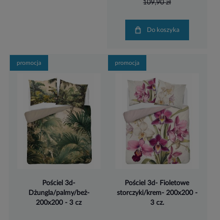
109,90 zł
Do koszyka
promocja
promocja
Pościel 3d-
Pościel 3d- Fioletowe
Dżungla/palmy/beż-
storczyki/krem- 200x200 -
200x200 - 3 cz
3 cz.