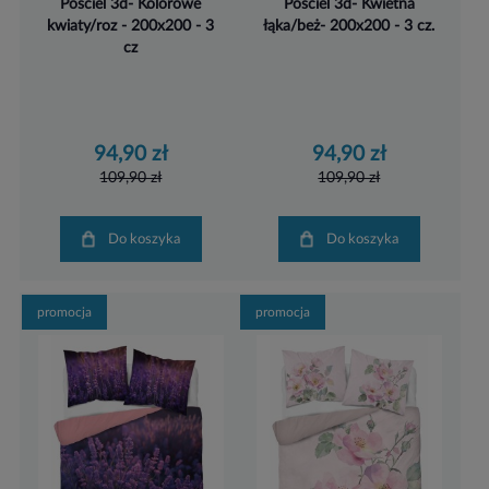
Pościel 3d- Kolorowe
Pościel 3d- Kwietna
kwiaty/roz - 200x200 - 3
łąka/beż- 200x200 - 3 cz.
cz
94,90 zł
94,90 zł
109,90 zł
109,90 zł
Do koszyka
Do koszyka
promocja
promocja