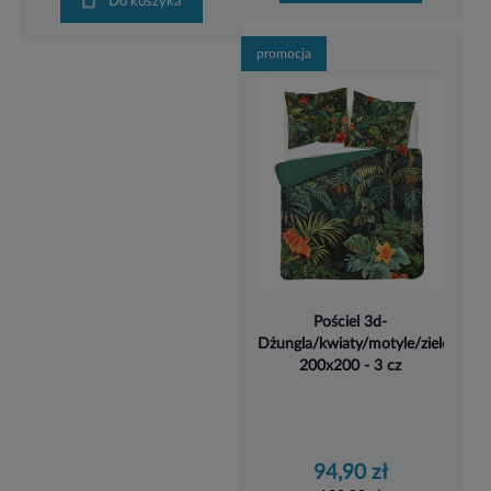
Do koszyka
promocja
Pościel 3d-
Dżungla/kwiaty/motyle/zielen-
200x200 - 3 cz
94,90 zł