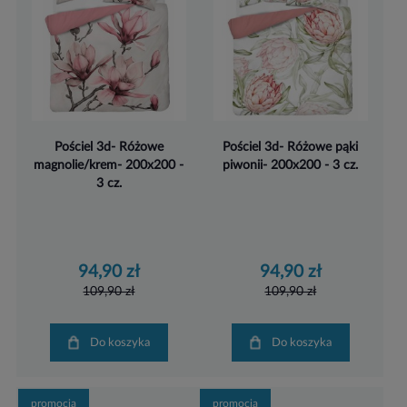
Pościel 3d- Różowe
Pościel 3d- Różowe pąki
magnolie/krem- 200x200 -
piwonii- 200x200 - 3 cz.
3 cz.
94,90 zł
94,90 zł
109,90 zł
109,90 zł
Do koszyka
Do koszyka
promocja
promocja