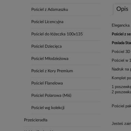
Opis
Pościel z Adamaszku
Pościel Licencyjna
Elegancka
Pościel do łóżeczka 100x135
Pościel z s
Posiada Sta
Pościel Dziecięca
Pościel 3D
Pościel Młodzieżowa
Pościel w 
Nadruk na p
Pościel z Kory Premium
Komplet poś
Pościel Flanelowa
1 poszewkę
2 poszewk
Pościel Polarowa (Miś)
Pościel pa
Pościel wg kolekcji
Prześcieradła
Jesteś zai