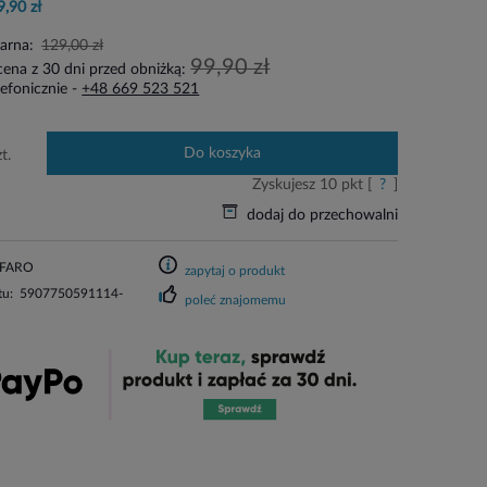
9,90 zł
larna:
129,00 zł
99,90 zł
cena z 30 dni przed obniżką:
efonicznie -
+48 669 523 521
do koszyka
zt.
Zyskujesz
10
pkt [
?
]
dodaj do przechowalni
FARO
zapytaj o produkt
tu:
5907750591114-
poleć znajomemu