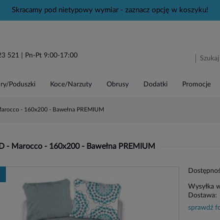
Skracamy pod nietypowy wymiar - zaznacz opcję w koszyku!
23 521
| Pn-Pt 9:00-17:00
ry/Poduszki
Koce/Narzuty
Obrusy
Dodatki
Promocje
 Marocco - 160x200 - Bawełna PREMIUM
3D - Marocco - 160x200 - Bawełna PREMIUM
Dostępnoś
Wysyłka 
Dostawa:
sprawdź f