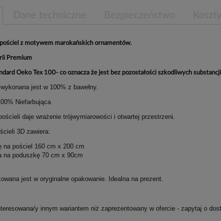
Dane techniczne
Bezpieczeństwo
Koszt
pościel z motywem marokańskich ornamentów.
erii Premium
ndard Oeko Tex 100- co oznacza że jest bez pozostałości szkodliwych substancji 
 wykonana jest w 100% z bawełny.
100% Niefarbująca
ościeli daje wrażenie trójwymiarowości i otwartej przestrzeni.
cieli 3D zawiera:
 na pościel 160 cm x 200 cm
a na poduszkę 70 cm x 90cm
kowana jest w oryginalne opakowanie. Idealna na prezent.
nteresowana/y innym wariantem niż zaprezentowany w ofercie - zapytaj o dos