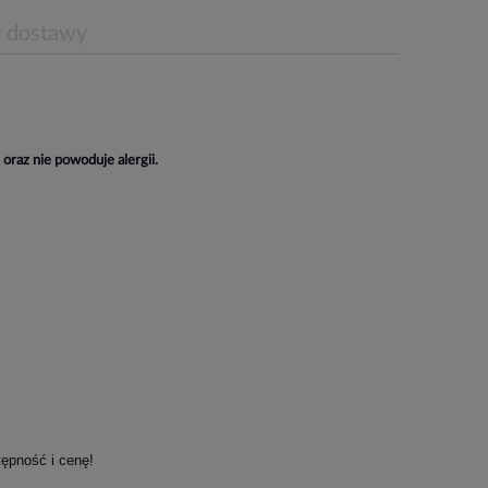
y dostawy
oraz nie powoduje alergii.
tępność i cenę!