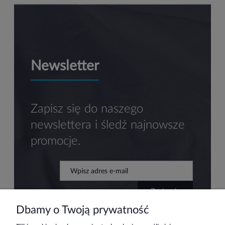
Newsletter
Zapisz się do naszego
newslettera i śledź najnowsze
promocje.
zapisz się
Dbamy o Twoją prywatność