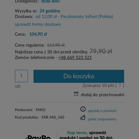
Dostępność:
duża ilość
Wysyłka w:
24 godziny
Dostawa:
od 12,00 zł
- Paczkomaty InPost
(Polska)
sprawdź formy dostawy
Cena:
104,90 zł
Cena regularna:
114,90 zł
79,90 zł
Najniższa cena z 30 dni przed obniżką:
Zamów telefonicznie -
+48 669 523 521
do koszyka
Zyskujesz
10
pkt [
?
]
szt.
dodaj do przechowalni
Producent:
FARO
zapytaj o produkt
Kod produktu:
FAR 440_160
poleć znajomemu