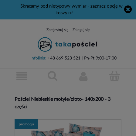
Skracamy pod nietypowy wymiar - zaznacz opcję w
koszyku!
Zarejestruj się
Zaloguj się
Infolinia:
+48 669 523 521
| Pn-Pt 9:00-17:00
Pościel Niebieskie motyle/złoto- 140x200 - 3
części
promocja