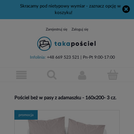
Skracamy pod nietypowy wymiar - zaznacz opcję w
koszyku!
Zarejestruj się
Zaloguj się
Infolinia:
+48 669 523 521
| Pn-Pt 9:00-17:00
Pościel beż w pasy z adamaszku - 160x200- 3 cz.
promocja