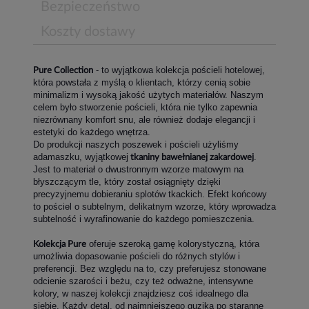
Bezpieczeństwo
Koszty dostawy
- to wyjątkowa kolekcja pościeli hotelowej,
Pure Collection
która powstała z myślą o klientach, którzy cenią sobie
minimalizm i wysoką jakość użytych materiałów. Naszym
celem było stworzenie pościeli, która nie tylko zapewnia
niezrównany komfort snu, ale również dodaje elegancji i
estetyki do każdego wnętrza.
Do produkcji naszych poszewek i pościeli użyliśmy
adamaszku, wyjątkowej
.
tkaniny bawełnianej zakardowej
Jest to materiał o dwustronnym wzorze matowym na
błyszczącym tle, który został osiągnięty dzięki
precyzyjnemu dobieraniu splotów tkackich. Efekt końcowy
to pościel o subtelnym, delikatnym wzorze, który wprowadza
subtelność i wyrafinowanie do każdego pomieszczenia.
oferuje szeroką gamę kolorystyczną, która
Kolekcja Pure
umożliwia dopasowanie pościeli do różnych stylów i
preferencji. Bez względu na to, czy preferujesz stonowane
odcienie szarości i beżu, czy też odważne, intensywne
kolory, w naszej kolekcji znajdziesz coś idealnego dla
siebie. Każdy detal, od najmniejszego guzika po staranne