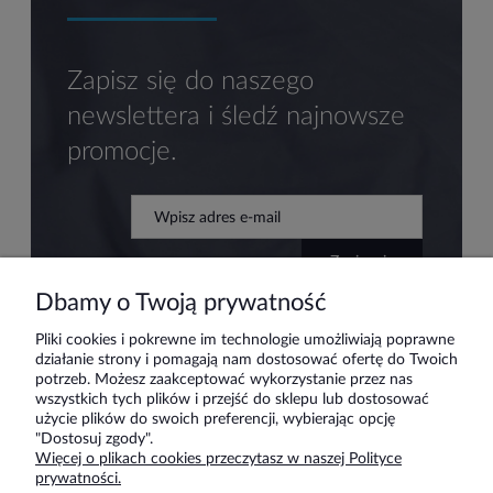
Zapisz się do naszego
newslettera i śledź najnowsze
promocje.
zapisz się
Dbamy o Twoją prywatność
Pliki cookies i pokrewne im technologie umożliwiają poprawne
działanie strony i pomagają nam dostosować ofertę do Twoich
Pomoc
potrzeb. Możesz zaakceptować wykorzystanie przez nas
wszystkich tych plików i przejść do sklepu lub dostosować
użycie plików do swoich preferencji, wybierając opcję
Moje konto
"Dostosuj zgody".
Więcej o plikach cookies przeczytasz w naszej Polityce
prywatności.
Płatności i dostawa