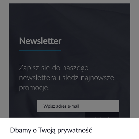
Newsletter
Zapisz się do naszego
newslettera i śledź najnowsze
promocje.
zapisz się
Dbamy o Twoją prywatność