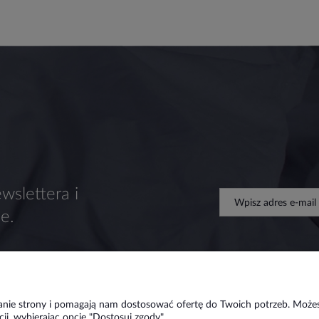
wslettera i
e.
ałanie strony i pomagają nam dostosować ofertę do Twoich potrzeb. Może
ji, wybierając opcję "Dostosuj zgody".