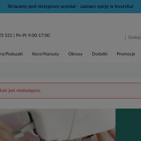
Skracamy pod nietypowy wymiar - zaznacz opcję w koszyku!
23 521
| Pn-Pt 9:00-17:00
ry/Poduszki
Koce/Narzuty
Obrusy
Dodatki
Promocje
ukt jest niedostępny.