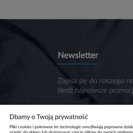
Newsletter
Zapisz się do naszego ne
śledź najnowsze promocj
Dbamy o Twoją prywatność
Pliki cookies i pokrewne im technologie umożliwiają poprawne dzi
przejść do sklepu lub dostosować użycie plików do swoich preferenc