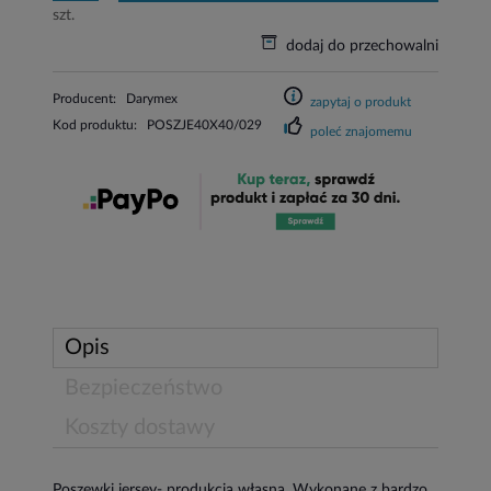
szt.
dodaj do przechowalni
Producent:
Darymex
zapytaj o produkt
Kod produktu:
POSZJE40X40/029
poleć znajomemu
Opis
Bezpieczeństwo
Koszty dostawy
Poszewki jersey- produkcja własna. Wykonane z bardzo