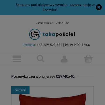
Skracamy pod nietypowy wymiar - zaznacz opcję w
koszyku!
Zarejestruj się
Zaloguj się
Infolinia:
+48 669 523 521
| Pn-Pt 9:00-17:00
Poszewka czerwona jersey 029/40x40,
promocja