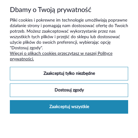
Dbamy o Twoją prywatność
Pliki cookies i pokrewne im technologie umożliwiają poprawne
działanie strony i pomagają nam dostosować ofertę do Twoich
Pomoc
potrzeb. Możesz zaakceptować wykorzystanie przez nas
wszystkich tych plików i przejść do sklepu lub dostosować
użycie plików do swoich preferencji, wybierając opcję
Moje konto
"Dostosuj zgody".
Więcej o plikach cookies przeczytasz w naszej Polityce
prywatności.
Płatności i dostawa
zaakceptuj tylko niezbędne
Informacje
dostosuj zgody
O nas
zaakceptuj wszystkie
Social media
pokaż pełną wersję strony