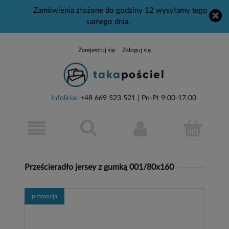
Zamówienia złożone do godziny 12 wysyłamy tego
samego dnia.
Zarejestruj się
Zaloguj się
Infolinia:
+48 669 523 521
| Pn-Pt 9:00-17:00
Prześcieradło jersey z gumką 001/80x160
promocja