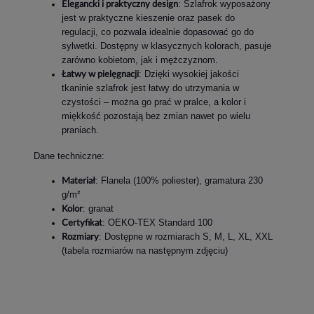
: Szlafrok wyposażony
Elegancki i praktyczny design
jest w praktyczne kieszenie oraz pasek do
regulacji, co pozwala idealnie dopasować go do
sylwetki. Dostępny w klasycznych kolorach, pasuje
zarówno kobietom, jak i mężczyznom.
: Dzięki wysokiej jakości
Łatwy w pielęgnacji
tkaninie szlafrok jest łatwy do utrzymania w
czystości – można go prać w pralce, a kolor i
miękkość pozostają bez zmian nawet po wielu
praniach.
Dane techniczne:
: Flanela (100% poliester), gramatura 230
Materiał
g/m²
: granat
Kolor
: OEKO-TEX Standard 100
Certyfikat
: Dostępne w rozmiarach S, M, L, XL, XXL
Rozmiary
(tabela rozmiarów na następnym zdjęciu)