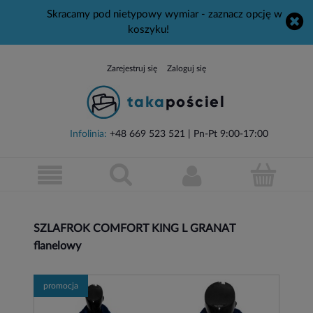
Skracamy pod nietypowy wymiar - zaznacz opcję w
koszyku!
Zarejestruj się
Zaloguj się
Infolinia:
+48 669 523 521
| Pn-Pt 9:00-17:00
SZLAFROK COMFORT KING L GRANAT
flanelowy
promocja