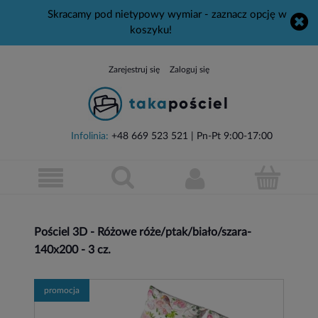
Skracamy pod nietypowy wymiar - zaznacz opcję w
koszyku!
Zarejestruj się
Zaloguj się
Infolinia:
+48 669 523 521
| Pn-Pt 9:00-17:00
Pościel 3D - Różowe róże/ptak/biało/szara-
140x200 - 3 cz.
promocja