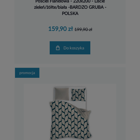
Pościel Flanelowa - 220x200 - Liście
zieleń/żółte/biała -BARDZO GRUBA -
POLSKA
159,90 zł
199,90 zł
Do koszyka
promocja