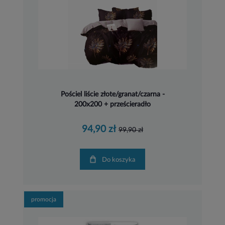
Pościel liście złote/granat/czarna -
200x200 + prześcieradło
94,90 zł
99,90 zł
Do koszyka
promocja