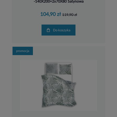
-140X200+2x70X80 Satynowa
104,90 zł
119,90 zł
Do koszyka
promocja