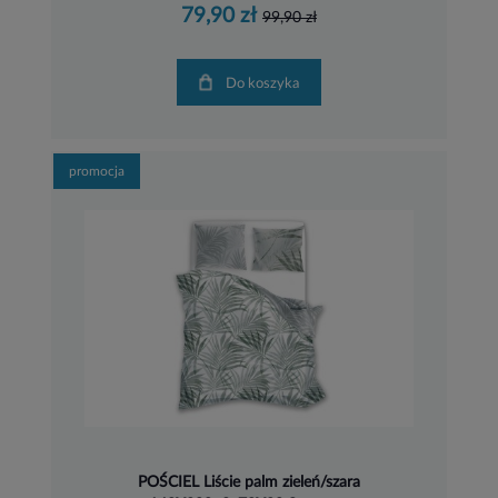
79,90 zł
99,90 zł
Do koszyka
promocja
POŚCIEL Liście palm zieleń/szara