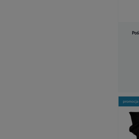
Poś
promocja