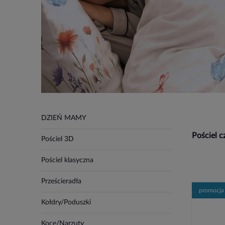
DZIEŃ MAMY
Pościel 
Pościel 3D
Pościel klasyczna
Prześcieradła
promocja
Kołdry/Poduszki
Koce/Narzuty