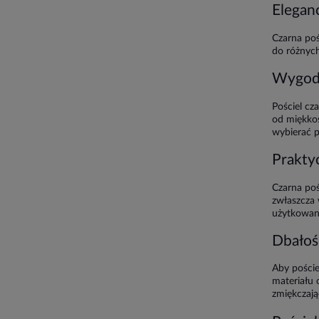
Eleganc
Czarna poś
do różnych
Wygoda
Pościel cz
od miękkoś
wybierać p
Praktyc
Czarna poś
zwłaszcza 
użytkowan
Dbałość
Aby poście
materiału
zmiękczają