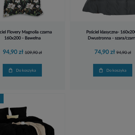
ciel Flovery Magnolia czarna
Pościel klasyczna- 160x20
160x200 - Bawełna
Dwustronna - szara/czar
94,90 zł
74,90 zł
109,90 zł
94,90 zł
Do koszyka
Do koszyka