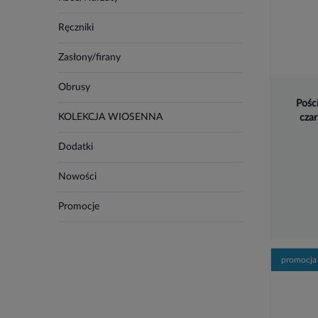
Ręczniki
Zasłony/firany
Obrusy
Pośc
KOLEKCJA WIOSENNA
cza
Dodatki
Nowości
Promocje
promocja