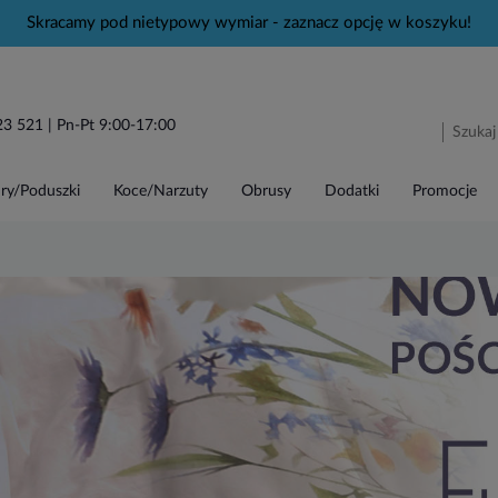
Skracamy pod nietypowy wymiar - zaznacz opcję w koszyku!
23 521
| Pn-Pt 9:00-17:00
ry/Poduszki
Koce/Narzuty
Obrusy
Dodatki
Promocje