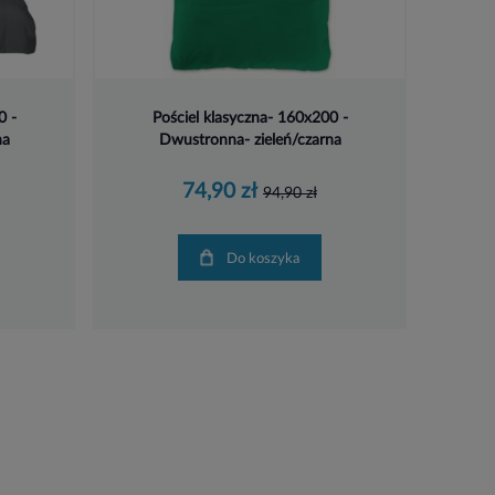
0 -
Pościel klasyczna- 160x200 -
na
Dwustronna- zieleń/czarna
74,90 zł
94,90 zł
Do koszyka