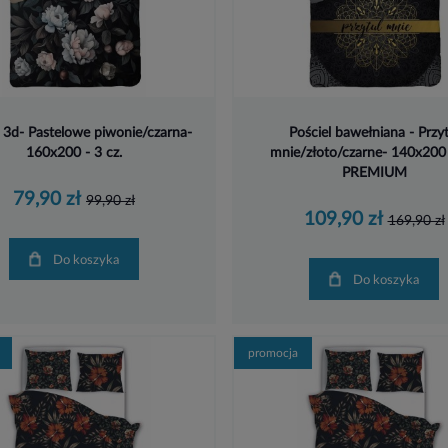
l 3d- Pastelowe piwonie/czarna-
Pościel bawełniana - Przyt
160x200 - 3 cz.
mnie/złoto/czarne- 140x200
PREMIUM
79,90 zł
99,90 zł
109,90 zł
169,90 zł
Do koszyka
Do koszyka
promocja