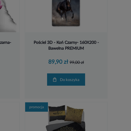
czarna-
Pościel 3D - Koń Czarny- 160X200 -
Bawełna PREMIUM
89,90 zł
99,00 zł
Do koszyka
promocja