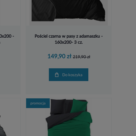
60x200 -
Pościel czarna w pasy z adamaszku -
a
160x200- 3 cz.
149,90 zł
219,90 zł
Do koszyka
promocja