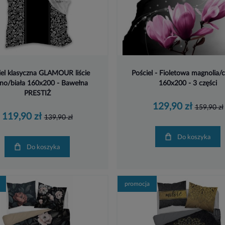
iel klasyczna GLAMOUR liście
Pościel - Fioletowa magnolia/
rno/biała 160x200 - Bawełna
160x200 - 3 części
PRESTIŻ
129,90 zł
159,90 zł
119,90 zł
139,90 zł
Do koszyka
Do koszyka
promocja