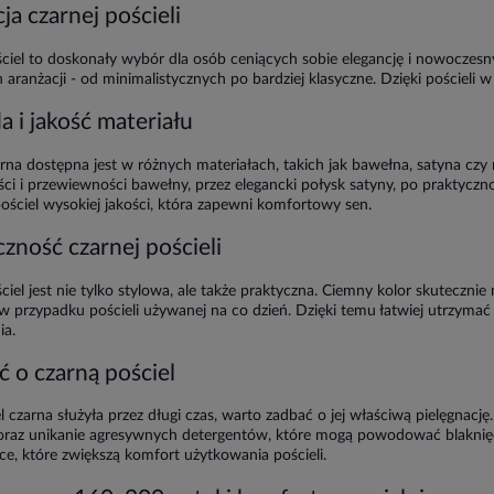
ja czarnej pościeli
ciel to doskonały wybór dla osób ceniących sobie elegancję i nowoczesny
 aranżacji - od minimalistycznych po bardziej klasyczne. Dzięki pościeli 
 i jakość materiału
arna dostępna jest w różnych materiałach, takich jak bawełna, satyna czy 
ci i przewiewności bawełny, przez elegancki połysk satyny, po praktyczno
ościel wysokiej jakości, która zapewni komfortowy sen.
zność czarnej pościeli
ciel jest nie tylko stylowa, ale także praktyczna. Ciemny kolor skutecznie
w przypadku pościeli używanej na co dzień. Dzięki temu łatwiej utrzymać 
ia.
 o czarną pościel
l czarna służyła przez długi czas, warto zadbać o jej właściwą pielęgnacj
 oraz unikanie agresywnych detergentów, które mogą powodować blaknię
ce, które zwiększą komfort użytkowania pościeli.