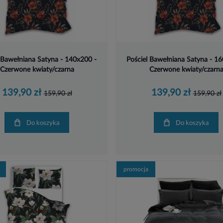
 Bawełniana Satyna - 140x200 -
Pościel Bawełniana Satyna - 1
Czerwone kwiaty/czarna
Czerwone kwiaty/czarn
139,90 zł
139,90 zł
159,90 zł
159,90 zł
Do koszyka
Do koszyka
promocja