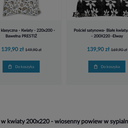
 klasyczna - Kwiaty - 220x200 -
Pościel satynowa- Białe kwiaty
Bawełna PRESTIŻ
- 200X220 -Elway
139,90 zł
139,90 zł
149,90 zł
169,90 zł
Do koszyka
Do koszyka
l w kwiaty 200x220 - wiosenny powiew w sypialn