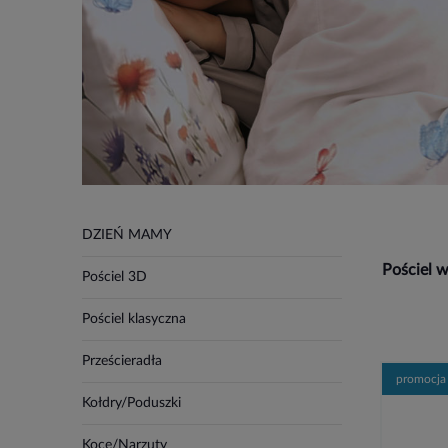
DZIEŃ MAMY
Pościel 
Pościel 3D
Pościel klasyczna
Prześcieradła
promocja
Kołdry/Poduszki
Koce/Narzuty