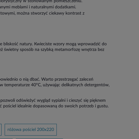
kolorystyczny w stonowanym pomieszczeniu.
ianymi meblami i naturalnymi dodatkami.
atowymi, można stworzyć ciekawy kontrast z
ie bliskość natury. Kwieciste wzory mogą wprowadzić do
nież świetny sposób na szybką metamorfozę wnętrza bez
owiednio o nią dbać. Warto przestrzegać zaleceń
 w temperaturze 40°C, używając delikatnych detergentów,
ozwoli odświeżyć wygląd sypialni i cieszyć się pięknem
ć pościel idealnie dopasowaną do swoich potrzeb i gustu.
różowa pościel 200x220