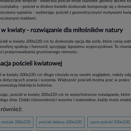
imalistyczne wnętrze - kwiecista pościel może stanowić główny akcent 
 rustykalny - pościel w drobne kwiatki doskonale komponuje się z drewn
oczesna sypialnia - wybierając pościel z geometrycznymi motywami kwi
oczesnymi meblami.
 w kwiaty - rozwiązanie dla miłośników natury
ieli w kwiaty 200x220 cm to doskonała opcja dla osób, które cenią sob
tmosferę spokoju i harmonii, sprzyjając lepszemu wypoczynkowi. To rów
ści przeprowadzania gruntownego remontu.
acja pościeli kwiatowej
l w kwiaty 200x220 cm długo cieszyła oczy swoim wyglądem, należy odp
 dotyczących prania i suszenia. Większość pościeli można prać w pralce
spowodują blaknięcia kolorów.
ąc, pościel w kwiaty 200x220 cm to wszechstronne rozwiązanie, które p
dego dnia. Dzięki różnorodności wzorów i materiałów, każdy może znaleź
 również:
w motyle 200x220
pościel zielona 200x220
szara pościel 200x220