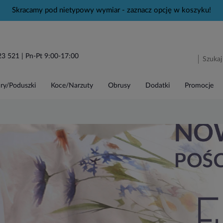
Skracamy pod nietypowy wymiar - zaznacz opcję w koszyku!
23 521
| Pn-Pt 9:00-17:00
ry/Poduszki
Koce/Narzuty
Obrusy
Dodatki
Promocje