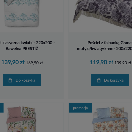
l klasyczna kwiatki- 220x200 -
Pościel z falbanką Grana
Bawełna PRESTIŻ
motyle/kwiaty/krem- 200x220 
139,90 zł
119,90 zł
169,90 zł
139,90 zł
Do koszyka
Do koszyka
promocja