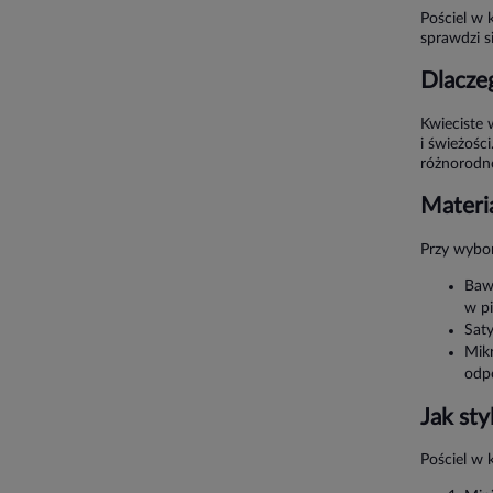
Pościel w 
sprawdzi s
Dlacze
Kwieciste 
i świeżośc
różnorodn
Materi
Przy wybor
Bawe
w pi
Saty
Mikr
odpo
Jak sty
Pościel w 