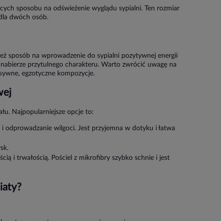
ych sposobu na odświeżenie wyglądu sypialni. Ten rozmiar
 dla dwóch osób.
ież sposób na wprowadzenie do sypialni pozytywnej energii
e nabierze przytulnego charakteru. Warto zwrócić uwagę na
sywne, egzotyczne kompozycje.
wej
u. Najpopularniejsze opcje to:
 i odprowadzanie wilgoci. Jest przyjemna w dotyku i łatwa
sk.
ią i trwałością. Pościel z mikrofibry szybko schnie i jest
iaty?