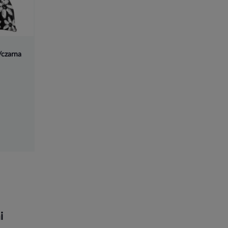
/czarna
i