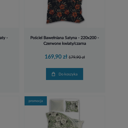
aty -
Pościel Bawełniana Satyna - 220x200 -
Czerwone kwiaty/czarna
169,90 zł
179,90 zł
Do koszyka
promocja