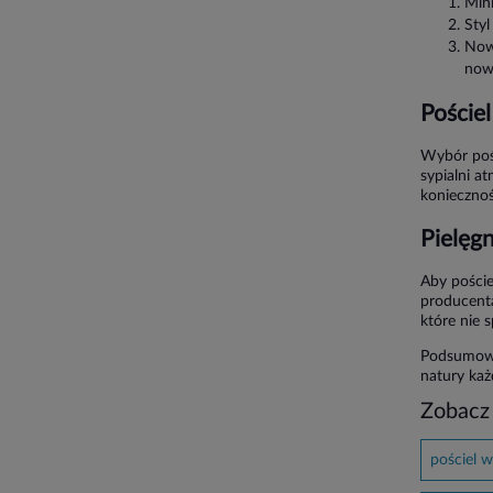
Min
Styl
Now
now
Pościel
Wybór pośc
sypialni a
konieczno
Pielęgn
Aby poście
producenta
które nie 
Podsumowuj
natury każ
Zobacz
pościel 