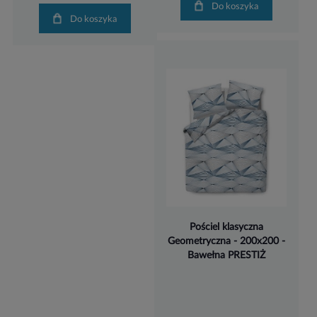
Do koszyka
Do koszyka
Pościel klasyczna
Geometryczna - 200x200 -
Bawełna PRESTIŻ