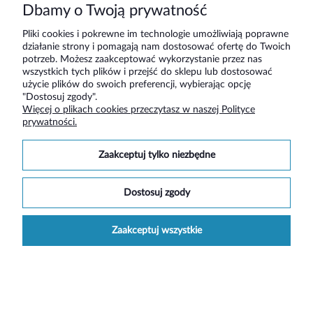
Dbamy o Twoją prywatność
Pliki cookies i pokrewne im technologie umożliwiają poprawne
działanie strony i pomagają nam dostosować ofertę do Twoich
149,90 zł
109,90 zł
potrzeb. Możesz zaakceptować wykorzystanie przez nas
139,90 zł
wszystkich tych plików i przejść do sklepu lub dostosować
użycie plików do swoich preferencji, wybierając opcję
Do koszyka
"Dostosuj zgody".
Do koszyka
Więcej o plikach cookies przeczytasz w naszej Polityce
prywatności.
promocja
promocja
zaakceptuj tylko niezbędne
dostosuj zgody
zaakceptuj wszystkie