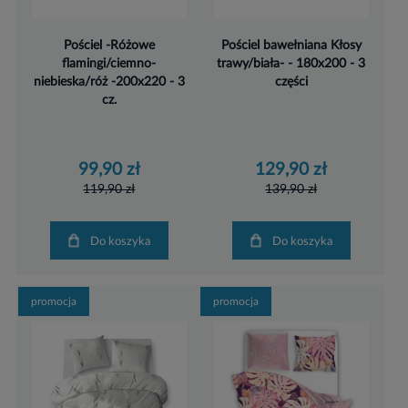
Pościel -Różowe
Pościel bawełniana Kłosy
flamingi/ciemno-
trawy/biała- - 180x200 - 3
niebieska/róż -200x220 - 3
części
cz.
99,90 zł
129,90 zł
119,90 zł
139,90 zł
Do koszyka
Do koszyka
promocja
promocja