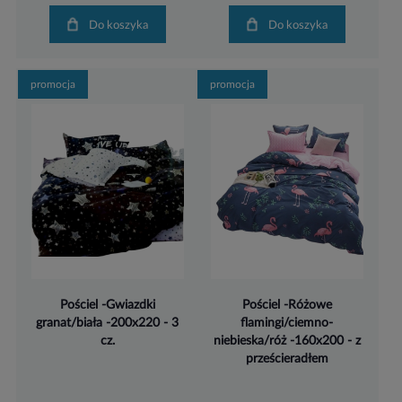
Do koszyka
Do koszyka
promocja
promocja
Pościel -Gwiazdki
Pościel -Różowe
granat/biała -200x220 - 3
flamingi/ciemno-
cz.
niebieska/róż -160x200 - z
prześcieradłem