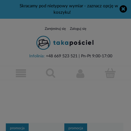
W dniach 07.08-14.08. jesteśmy na urlopie. Wszystkie
złożone w tym czasie zamówienia wyślemy 17.08.26.
Zarejestruj się
Zaloguj się
Infolinia:
+48 669 523 521
| Pn-Pt 9:00-17:00
promocja
promocja