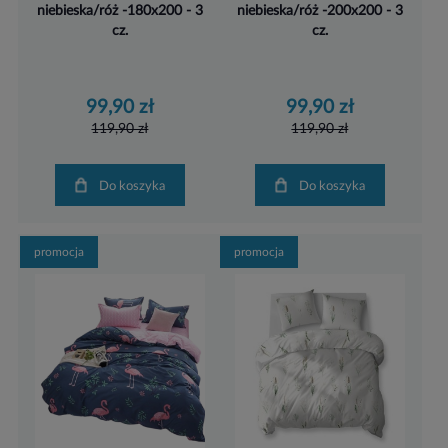
niebieska/róż -180x200 - 3
niebieska/róż -200x200 - 3
cz.
cz.
99,90 zł
99,90 zł
119,90 zł
119,90 zł
Do koszyka
Do koszyka
promocja
promocja