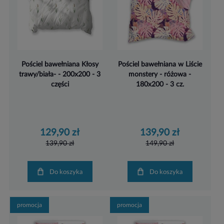
Pościel bawełniana Kłosy
Pościel bawełniana w Liście
trawy/biała- - 200x200 - 3
monstery - różowa -
części
180x200 - 3 cz.
129,90 zł
139,90 zł
139,90 zł
149,90 zł
Do koszyka
Do koszyka
promocja
promocja