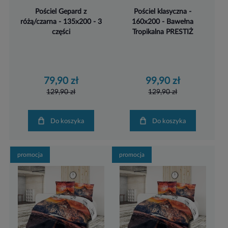
Pościel Gepard z
Pościel klasyczna -
różą/czarna - 135x200 - 3
160x200 - Bawełna
części
Tropikalna PRESTIŻ
79,90 zł
99,90 zł
129,90 zł
129,90 zł
Do koszyka
Do koszyka
promocja
promocja